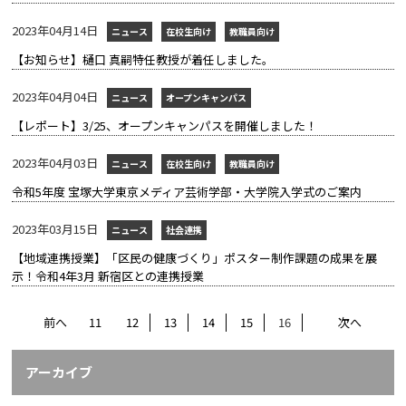
2023年04月14日
ニュース
在校生向け
教職員向け
【お知らせ】樋口 真嗣特任教授が着任しました。
2023年04月04日
ニュース
オープンキャンパス
【レポート】3/25、オープンキャンパスを開催しました！
2023年04月03日
ニュース
在校生向け
教職員向け
令和5年度 宝塚大学東京メディア芸術学部・大学院入学式のご案内
2023年03月15日
ニュース
社会連携
【地域連携授業】「区民の健康づくり」ポスター制作課題の成果を展
示！令和4年3月 新宿区との連携授業
前へ
11
12
13
14
15
16
次へ
アーカイブ