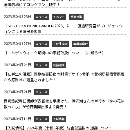
全国劇場にてロングラン上映中！
2023年04月28日
ニュース
イベント
社会連携
「SHIZUOKA PICNIC GARDEN 2023」にて、渡邉研究室がプロジェクシ
ョンによる演出を担当
2023年04月27日
ニュース
在校生向け
教職員向け
ゴールデンウィーク期間中の事務取扱について（お知らせ）
2023年04月24日
ニュース
社会連携
【在学生の活躍】詐欺被害防止の封筒デザイン制作で警視庁新宿警察署
から感謝状が贈呈されました！
2023年04月21日
ニュース
西岡悠妃専任講師が表紙絵を手掛けた、深沢潮さんの単行本『李の花は
散っても』が朝日新聞出版より発売！
2023年04月14日
ニュース
入試情報
【入試情報】2024年度（令和6年度）総合型選抜の出願について