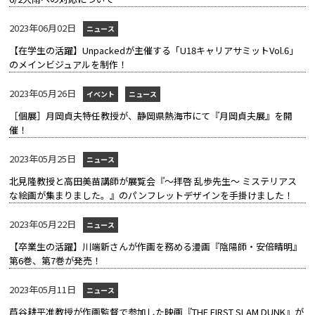
2023年06月02日
ニュース
【在学生の活躍】Unpackedが主催する「U18キャリアサミットVol.6」
のメインビジュアルを制作！
2023年05月26日
イベント
ニュース
［個展］月岡貞夫特任教授が、静岡県熱海市にて『月岡貞夫展』を開
催！
2023年05月25日
ニュース
北見隆教授と高田美苗講師が展覧会『～拝啓 乱歩先生～ ミステリアス
な絵画が集まりました。』のパンフレットデザインを手掛けました！
2023年05月22日
ニュース
【卒業生の活躍】川端新さんが作画を務める漫画『陰陽師・安倍晴明』
第6巻、第7巻が発売！
2023年05月11日
ニュース
芦谷耕平准教授が作画監督で参加した映画『THE FIRST SLAM DUNK』が