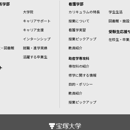
術学部
看護学部
大学院
カリキュラムの特長
学生生活
キャリアサポート
授業について
図書館・施設
キャリア支援
看護学実習
受験生応援
インターンシップ
授業ピックアップ
在校生・卒業
設・図書館
就職・進学実績
教員紹介
活躍する卒業生
助産学専攻科
専攻科の紹介
ト
修学に関する情報
目的・ポリシー
教員紹介
授業ピックアップ