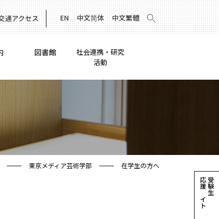
EN
中文简体
中文繁體
交通アクセス
内
図書館
社会連携・研究
活動
東京メディア芸術学部
在学生の方へ
応援サイト
受験生