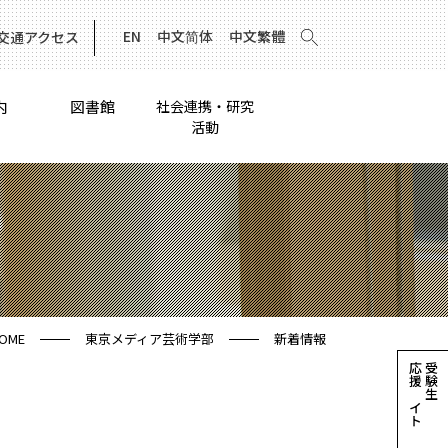
EN
中文简体
中文繁體
交通アクセス
内
図書館
社会連携・研究
活動
OME
東京メディア芸術学部
新着情報
応援サイト
受験生