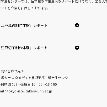
留学生センターでは、留学生の学生生活のサポートだけでなく、宝塚大
ベントを今後も計画しております。
「江戸風鈴制作体験」レポート
「江戸切子制作体験」レポート
＜問い合わせ先＞
宝塚大学 東京メディア芸術学部 留学生センター
受付時間：月～金曜日 10：00～16：00
ail：tokyo-isc@takara-univ.ac.jp