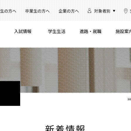
生の方へ
卒業生の方へ
企業の方へ
対象者別
入試情報
学生生活
進路・就職
施設案
H
新着情報