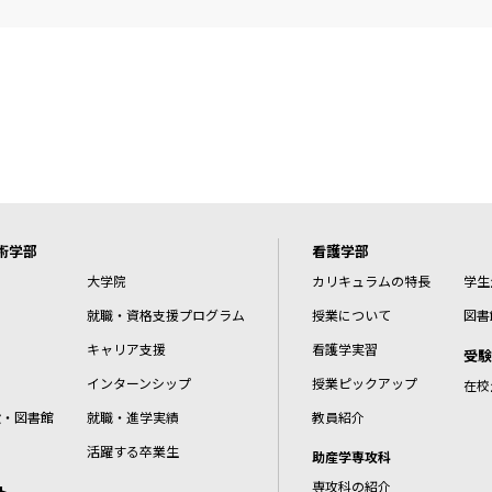
術学部
看護学部
大学院
カリキュラムの特長
学生
就職・資格支援プログラム
授業について
図書
キャリア支援
看護学実習
受験
インターンシップ
授業ピックアップ
在校
設・図書館
就職・進学実績
教員紹介
活躍する卒業生
助産学専攻科
専攻科の紹介
ト