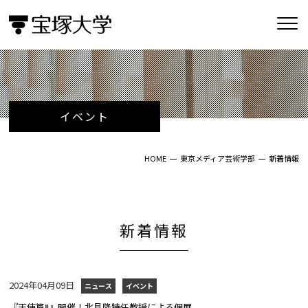
イベント
HOME
東京メディア芸術学部
新着情報
新着情報
2024年04月09日
ニュース
イベント
『天使篇Ⅱ』開催！北見隆特任教授による個展