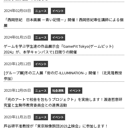
2024年02月03日
ニュース
イベント
「西岡悠妃 日本画展 －青い記憶－」開催！西岡悠妃専任講師による個
展
2024年01月15日
ニュース
イベント
ゲームを学ぶ学生達の作品展示会『GamePit Tokyo(ゲームピット)
2024』が、本学キャンパスで1日限りの開催
2023年12月12日
イベント
[グループ展]冬の三人展「街の灯-ILLUMINATION-」開催！（北見隆教授
参加）
2023年12月05日
ニュース
社会連携
イベント
「光のアートで校舎を包もうプロジェクト」を実施します！渡邉哲意研
究室と生駒市教育委員会との連携活動
2023年11月21日
ニュース
イベント
芦谷耕平准教授が「東京映像旅団2023上映会」に参加します！