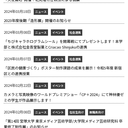
2024年03月18日
ニュース
イベント
2023年度後期「造形展」開催のお知らせ
2024年03月08日
ニュース
イベント
社会連携
「ちびキャラホログラムシール」を開幕戦にてプレゼントします！本学
部と株式会社金吾堂製菓とCriacao Shinjukuの連携
2024年03月07日
ニュース
イベント
社会連携
「区民の健康づくり」ポスター制作課題の成果を展示！令和5年度 新宿
区との連携授業
2024年02月22日
ニュース
イベント
カメラと写真映像のワールドプレミアショー「CP＋2024」にて神林優ゼ
ミの学生が作品展示します！
2024年02月08日
ニュース
イベント
在校生向け
教職員向け
「第14回 宝塚大学 東京メディア芸術学部/大学院メディア芸術研究科 卒
業修了制作展」のお知らせ