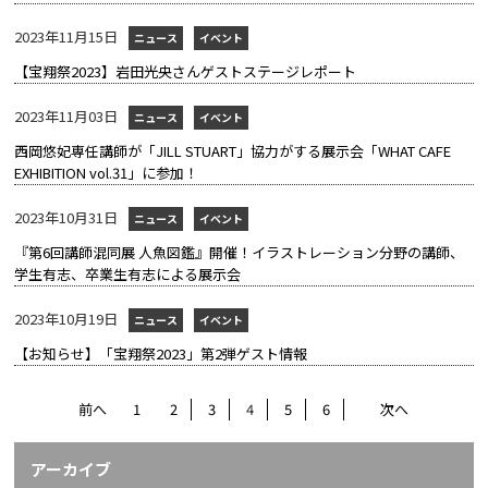
2023年11月15日
ニュース
イベント
【宝翔祭2023】岩田光央さんゲストステージレポート
2023年11月03日
ニュース
イベント
西岡悠妃専任講師が「JILL STUART」協力がする展示会「WHAT CAFE
EXHIBITION vol.31」に参加！
2023年10月31日
ニュース
イベント
『第6回講師混同展 人魚図鑑』開催！イラストレーション分野の講師、
学生有志、卒業生有志による展示会
2023年10月19日
ニュース
イベント
【お知らせ】「宝翔祭2023」第2弾ゲスト情報
前へ
1
2
3
4
5
6
次へ
アーカイブ