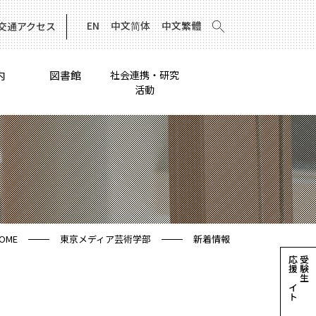
EN
中文简体
中文繁體
交通アクセス
内
図書館
社会連携・研究
活動
OME
東京メディア芸術学部
新着情報
応援サイト
受験生