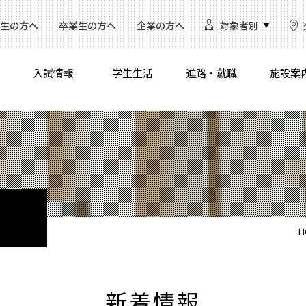
生の方へ
卒業生の方へ
企業の方へ
対象者別
入試情報
学生生活
進路・就職
施設案
H
新着情報