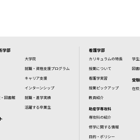
術学部
看護学部
大学院
カリキュラムの特長
学生
就職・資格支援プログラム
授業について
図書
キャリア支援
看護学実習
受験
インターンシップ
授業ピックアップ
在校
設・図書館
就職・進学実績
教員紹介
活躍する卒業生
助産学専攻科
専攻科の紹介
ト
修学に関する情報
目的・ポリシー