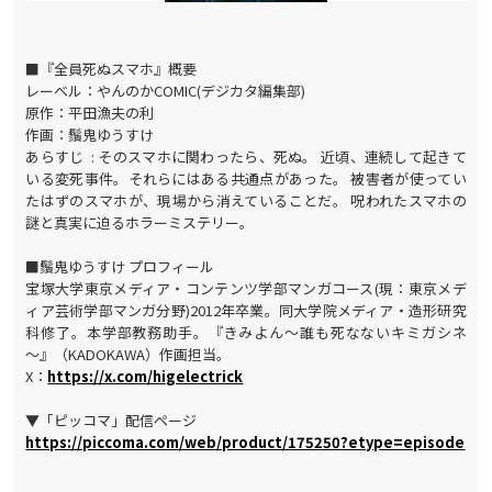
■『全員死ぬスマホ』概要
レーベル：やんのかCOMIC(デジカタ編集部)
原作：平田漁夫の利
作画：鬚鬼ゆうすけ
あらすじ : そのスマホに関わったら、死ぬ。 近頃、連続して起きて
いる変死事件。それらにはある共通点があった。 被害者が使ってい
たはずのスマホが、現場から消えていることだ。 呪われたスマホの
謎と真実に迫るホラーミステリー。
■鬚鬼ゆうすけ プロフィール
宝塚大学東京メディア・コンテンツ学部マンガコース(現：東京メデ
ィア芸術学部マンガ分野)2012年卒業。同大学院メディア・造形研究
科修了。本学部教務助手。『きみよん～誰も死なないキミガシネ
～』（KADOKAWA）作画担当。
X：
https://x.com/higelectrick
▼「ピッコマ」配信ページ
https://piccoma.com/web/product/175250?etype=episode