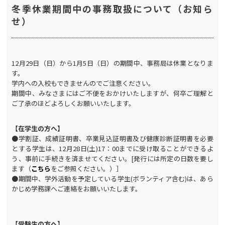
冬季休業期間中の事務取扱について（お知ら
せ）
12月29日（日）から1月5日（日）の期間中、事務局は休業となりま
す。
学内への入校もできませんのでご注意ください。
期間中、みなさまにはご不便をおかけいたしますが、何卒ご理解と
ご了承のほどよろしくお願いいたします。
【在学生の方へ】
●学割証、成績証明書、卒業見込証明書及び健康診断証明書を必要
とする学生は、12
月28
日(土)17：00までに受け取ることができるよ
う、事前に手続きを済ませてください。[発行には所定の日数を要し
ます（
こちら
をご参照ください。）］
●期間中、学外活動を予定している学生(ボランティア含む)は、あら
かじめ学務課へご連絡をお願いいたします。
【受験生の方へ】