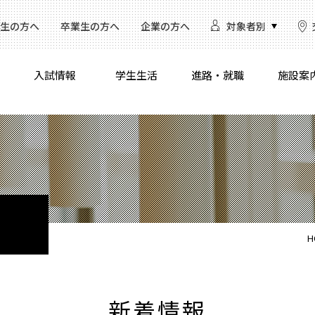
生の方へ
卒業生の方へ
企業の方へ
対象者別
入試情報
学生生活
進路・就職
施設案
H
新着情報