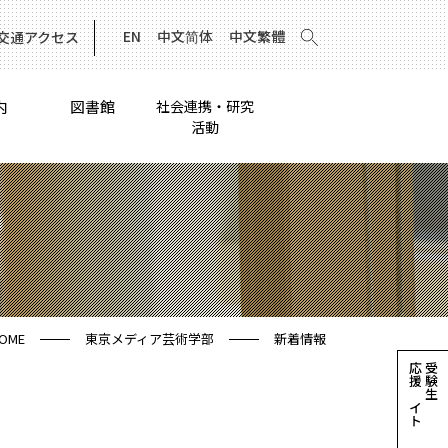
EN
中文简体
中文繁體
交通アクセス
内
図書館
社会連携・研究
活動
OME
東京メディア芸術学部
新着情報
応援サイト
受験生