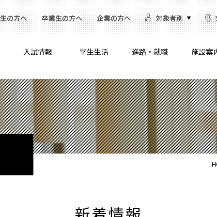
生の方へ
卒業生の方へ
企業の方へ
対象者別
入試情報
学生生活
進路・就職
施設案
H
新着情報