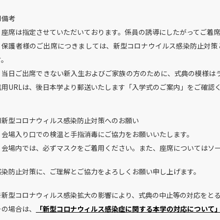
■備考
・座席は指定させていただいております。係員の誘導にしたがってご着
・保護者様のご出席につきましては、新型コロナウイルス感染防止対策
す。
・当日ご出席できない新入生およびご家族の方のために、
式典の模様はラ
信用URLは、後日本学より郵送いたします「入学式のご案内」をご確認
■新型コロナウィルス感染防止対策へのお願い
・会場入り口での検温と手指消毒にご協力をお願いいたします。
・会場内では、必ずマスクをご着用ください。また、座席についてはソ
感染防止対策に、ご理解とご協力をよろしくお願い申し上げます。
※新型コロナウィルス感染拡大の影響により、式典の中止等の対応をと
その場合は、
「新型コロナウィルス感染症に関する本学の対応について