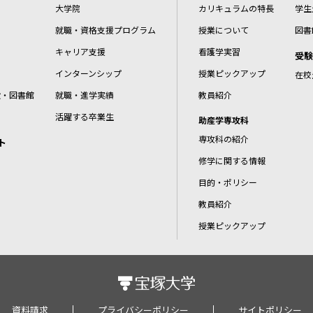
大学院
カリキュラムの特長
学生
就職・資格支援プログラム
授業について
図書
キャリア支援
看護学実習
受験
インターンシップ
授業ピックアップ
在校
設・図書館
就職・進学実績
教員紹介
活躍する卒業生
助産学専攻科
専攻科の紹介
ト
修学に関する情報
目的・ポリシー
教員紹介
授業ピックアップ
資料請求
プライバシーポリシー
サイトポリシー