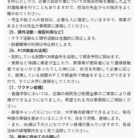
を中心としつつ、必要と認めた者については感染対策を徹底した上で
対面指導を行うこともありますので、担当の先生からの指示をよく
確かめてください。
・学生の皆さんの登校は、必要な人に限定していますので、用事が
あるときは先生か事務部に連絡してください。
【5．課外活動・施設利用など】
・クラブ活動など課外活動は全面的に禁止します。
・図書館等の利用は申込制とします。
【6．PCR検査の活用】
・契約している民間PCR検査所を活用して感染予防に努めます。
・発熱など体調に異変が生じたり、家族等が感染者になり濃厚接触
者ではないかと思ったりした時には、状況を判断して必要に応じ
て、提携している民間のＰＣＲ検査所で検査をすることができます
ので、すぐに大学に連絡をしてください。
【7．ワクチン接種】
・看護学部においては、近隣の病院及び民間企業のご厚意により接
種ができるようになりました。希望される方は事務局にご相談くだ
さい。
・新宿キャンパスについては、大学拠点接種ができるように、現在
申請の準備を進めているところです。決まり次第、連絡します。
・また、65歳以下の人にもワクチン接種が進んでいますので、各自
治体の接種案内をよく見て活用してください。
【8．最後に改めてのお願い】