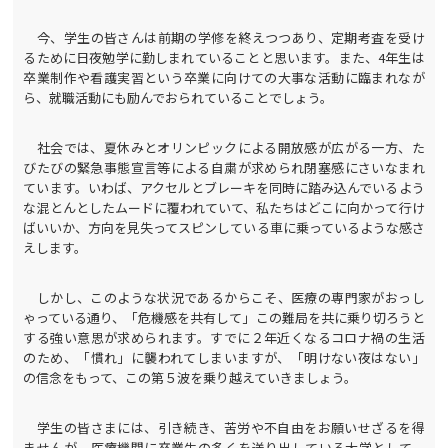
今、学生の皆さんは前期の学修を終えつつあり、定期考査を受け
るために日夜勉学に勤しまれていることと思います。また、4年生は
卒業制作や看護実習という卒業に向けての大事な活動に臨まれなが
ら、就職活動にも励んでおられていることでしょう。
社会では、夏休みとオリンピックによる開放感が広がる一方、た
びたびの緊急事態宣言等による自粛が求められ閉塞感にさいなまれ
ています。いわば、アクセルとブレーキを同時に踏み込んでいるよう
な混とんとしたムードに覆われていて、私たちはどこに向かって行け
ばいいか、方向を見失ってスピンしている車に乗っているような感さ
えします。
しかし、このような状況であるからこそ、医療の専門家がおっし
ゃっている通り、「危機感を共有して」この難局を共に乗り切ろうと
する強い意思が求められます。すでに２年近くなるコロナ禍の生活
のため、「慣れ」に襲われてしまいますが、「明けない夜はない」
の信念をもって、この第５波を乗り越えていきましょう。
学生の皆さまには、引き続き、苦労や不自由をお願いせざるを得
ませんが、医療機関に卒業生の多くを送り出している大学として、