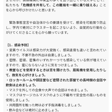
私たちも
「危機感を共有して、この難局を一緒に乗り越える」
こと
を心から呼びかけたいと思います。
緊急事態宣言や自治体からの要請を受けて、感染を可能限り防止
し、学内で絶対にクラスターを起こさないよう、自覚的な行動を心
がけてくださることを心から願っています。
【1．感染予防】
・変異ウイルスは感染力が大変強く、感染速度も速いと言われてい
ますので、不要不急の外出は自粛しましょう。
・密閉、密接、密集のいずれか一つでも感染している例が増えてい
ますので、蜜にならないように気をつけましょう。
・教室などを使用するときは窓を開けたり、扇風機を使用したりし
て、換気を心がけましょう。
・ロッカールームや談話室など密閉された部屋での長時間の会話や
飲食は止めましょう。
・マスクを外しての会食や大声での会話はやめましょう。
・マスクはサージカルマスクのように不織布で安全性の高いものを
使用しましょう。
・共用箇所を触った時は必ず手指消毒をしましょう。
・飲み会などは絶対に止めましょう。