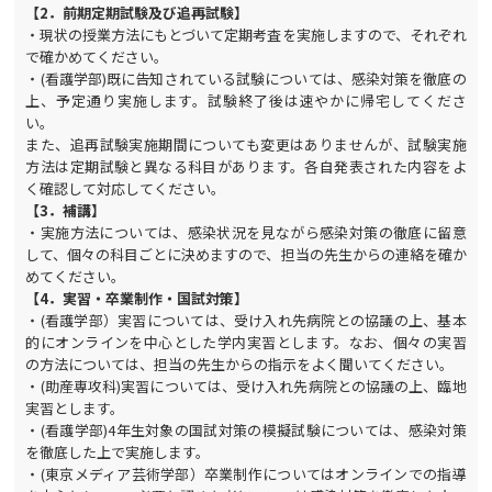
【2．前期定期試験及び追再試験】
・現状の授業方法にもとづいて定期考査を実施しますので、それぞれ
で確かめてください。
・(看護学部)既に告知されている試験については、感染対策を徹底の
上、予定通り実施します。試験終了後は速やかに帰宅してくださ
い。
また、追再試験実施期間についても変更はありませんが、試験実施
方法は定期試験と異なる科目があります。各自発表された内容をよ
く確認して対応してください。
【3．補講】
・実施方法については、感染状況を見ながら感染対策の徹底に留意
して、個々の科目ごとに決めますので、担当の先生からの連絡を確か
めてください。
【4．実習・卒業制作・国試対策】
・(看護学部）実習については、受け入れ先病院との協議の上、基本
的にオンラインを中心とした学内実習とします。なお、個々の実習
の方法については、担当の先生からの指示をよく聞いてください。
・(助産専攻科)実習については、受け入れ先病院との協議の上、臨地
実習とします。
・(看護学部)4年生対象の国試対策の模擬試験については、感染対策
を徹底した上で実施します。
・(東京メディア芸術学部）卒業制作についてはオンラインでの指導