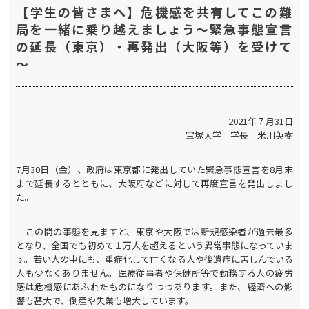
【学生の皆さまへ】危機感を共有してこの難
局を一緒に乗り越えましょう～緊急事態宣言
の延長（東京）・再発出（大阪等）を受けて
～
2021年７月31日
宝塚大学 学長 米川英樹
7月30日（金）、政府は東京都に発出していた緊急事態宣言を8月末
まで延長するとともに、大阪府などに対して再度宣言を発出しまし
た。
この間の事態を見ますと、東京や大阪では新規感染者が過去最多
となり、全国でも初めて１万人を超えるという異常事態になっていま
す。若い人の中にも、重症化して亡くなる人や後遺症に苦しんでいる
人も少なくありません。医療従事者や保健所等で勤務する人の疲労
感は危機感にあふれたものになりつつあります。また、経済への影
響も甚大で、倒産や失業も増大しています。