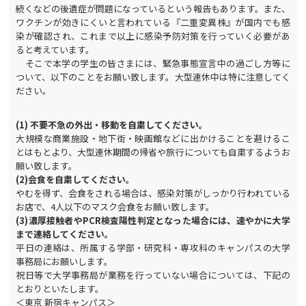
続くなどの後遺症が問題になっているという報告もあります。また、
ワクチンが効きにくいと言われている『二重変異株』が国内でも感
染が確認され、これまで以上に感染予防対策を行っていく必要があ
ると考えています。
そこで本学の学生の皆さまには、緊急事態宣言中の過ごし方等に
ついて、以下のことをお願い致します。大型連休中は特に注意してく
ださい。
(1)
不要不急の外出・移動を自粛してください。
大規模な商業施設・地下街・映画館などに出かけることを避けるこ
とはもとより、大型連休期間の帰省や旅行についても自粛するようお
願い致します。
(2)
会食を自粛してください。
やむを得ず、会食をされる場合は、感染対策がしっかり行われている
お店で、4人以下のマスク会食をお願い致します。
(3)
濃厚接触者やPCR検査陽性判定となった場合には、速やかに大学
まで連絡してください。
平日の連絡は、所属する学部・研究科・専攻科のキャンパスの大学
事務局にお願いします。
祝日等で大学事務局が業務を行っていない場合については、下記の
とおりといたします。
＜東京 新宿キャンパス＞