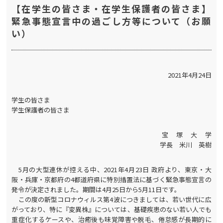
【在学生の皆さま・在学生保護者の皆さま】
緊急事態宣言中の過ごし方等について（お願
い）
2021年4月24日
学生の皆さま
学生保護者の皆さま
宝 塚 大 学
学長 米川 英樹
5月の大型連休が控える中、2021年4月23日 政府より、東京・大
阪・兵庫・京都府の4都道府県に特別措置法に基づく緊急事態宣言の
発令が決定されました。期間は4月25日から5月11日です。
この度の新型コロナウィルス第4波につきましては、若い世代に広
がっており、特に『変異株』については、基礎疾患のない若い人でも
重症化するケースや、治癒後も味覚障害や脱毛、倦怠感が長期的に