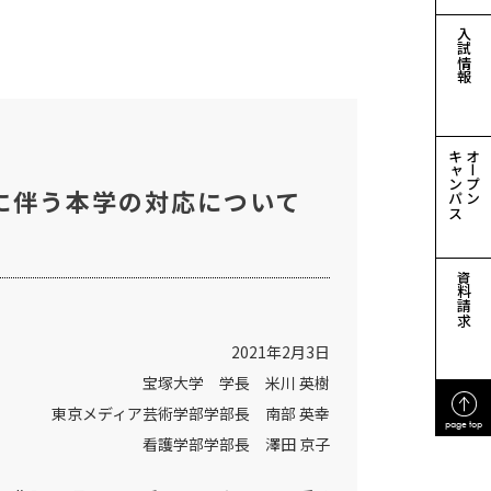
入試情報
キャンパス
オープン
に伴う本学の対応について
資料請求
2021年2月3日
宝塚大学 学長 米川 英樹
東京メディア芸術学部学部長 南部 英幸
page top
看護学部学部長 澤田 京子