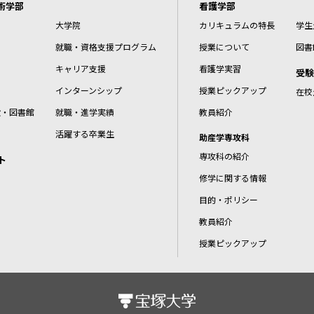
術学部
看護学部
大学院
カリキュラムの特長
学生
就職・資格支援プログラム
授業について
図書
キャリア支援
看護学実習
受験
インターンシップ
授業ピックアップ
在校
設・図書館
就職・進学実績
教員紹介
活躍する卒業生
助産学専攻科
専攻科の紹介
ト
修学に関する情報
目的・ポリシー
教員紹介
授業ピックアップ