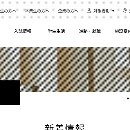
生の方へ
卒業生の方へ
企業の方へ
対象者別
入試情報
学生生活
進路・就職
施設案
H
新着情報