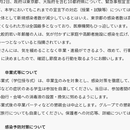
2月2日、政府は東京都、大阪府を含む10都府県について、緊急事態宣
て、本学においてもこれまでの宣言下の対応（授業・試験等）について
全体として新規感染者数が減少しているとはいえ、東京都の感染者数は
亡くなられた方は全国最多となっており、医療機関もひっ迫しています。
比較的若い年齢層の人は、気が付かずに家庭や高齢者施設に感染を広げ
の一つとなっていると指摘されています。
皆さんには、気を緩めることなく卒業・進級ができるよう、改めて、行
うに決めましたので、確認し節度ある行動を取るようにお願いします。
１ 卒業式等について
卒業式（学位授与式）は、卒業生のみを対象とし、感染対策を徹底して
邪などの症状のある学生は参加を自粛してください。当日は、参加者間
い励行・会場への消毒液の設置・換気に努めるようにします。
卒業式後の卒業パーティなどの懇親会は中止とします。グループでの懇
業旅行についても自粛してください。保護者への対応等、詳細について
２ 感染予防対策について