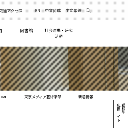
EN
中文简体
中文繁體
交通アクセス
内
図書館
社会連携・研究
活動
OME
東京メディア芸術学部
新着情報
応援サイト
受験生