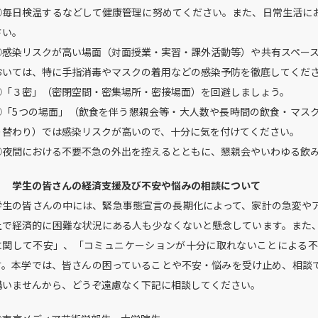
①毎日検温するなどして健康管理に努めてください。また、日常生活に
さい。
②感染リスクが高い場面（対面授業・実習・課外活動等）や共有スペース
おいては、特に手指消毒やマスクの着用などの感染予防を徹底してくだ
③「３密」（密閉空間・密集場所・密接場面）を回避しましょう。
④「
5
つの場面」（飲食を伴う懇親会等・大人数や長時間の飲食・マス
り替わり）では感染リスクが高いので、十分に気を付けてください。
⑤夜間における不要不急の外出を控えるとともに、懇親会やいわゆる飲
３ 学生の皆さんの経済支援及び不安や悩みの相談について
学生の皆さんの中には、緊急事態宣言の長期化によって、家計の急変や
上で経済的に困難な状況にある人も少なくないと懸念しています。また
に関して不安」、「コミュニケーションが十分に取れないことによる不
す。本学では、皆さんの困っていることや不安・悩みを受け止め、相談
構いませんから、どうぞ遠慮なく下記に相談してください。