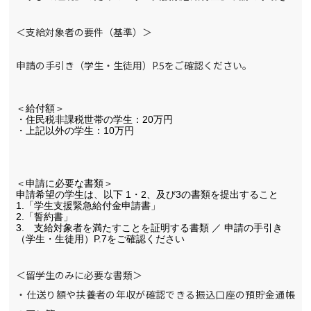
＜支給対象者の要件（基準）＞
申請の手引き（学生・生徒用）
P.5をご確認ください。
＜給付額＞
・住民税非課税世帯の学生：
20
万円
・上記以外の学生：
10
万円
＜申請に必要な書類＞
申請希望の学生は、以下
 1
・
2
、及び
3
の書類を提出すること
1.
「
学生支援緊急給付金申請書
」
2.
「
誓約書
」　
3.
　支給対象者を満たすことを証明する書類 ／ 申請の手引き
（学生・生徒用）
P.7をご確認ください
＜留学生のみに必要な書類＞
・仕送り額や扶養者の年収が確認できる振込口座の預貯金通帳