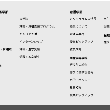
術学部
看護学部
大学院
カリキュラムの特長
学生
就職・資格支援プログラム
授業について
図書
キャリア支援
看護学実習
受験
インターンシップ
授業ピックアップ
在校
設・図書館
就職・進学実績
教員紹介
活躍する卒業生
助産学専攻科
専攻科の紹介
ト
修学に関する情報
目的・ポリシー
教員紹介
授業ピックアップ