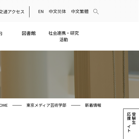
EN
中文简体
中文繁體
交通アクセス
内
図書館
社会連携・研究
活動
OME
東京メディア芸術学部
新着情報
応援サイト
受験生