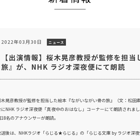
2022年03月30日
ニュース
【出演情報】桜木晃彦教授が監修を担当
旅』が、NHK ラジオ深夜便にて朗読
桜木晃彦教授が監修を担当した絵本『ながいながい骨の旅』（文：松田素
台にNHK
ラジオ深夜便「真夜中のおはなし」コーナーにて朗読されまし
国18名のアナウンサーが朗読。
放送後は、NHKラジオ「らじる★らじる」の「らじる文庫 by ラジオ深