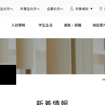
生の方へ
卒業生の方へ
企業の方へ
対象者別
入試情報
学生生活
進路・就職
施設案
H
新着情報