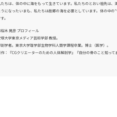
私たちは、体の中に海をもって生きています。私たちのとおい祖先は、
ようになったいまも、私たちは故郷の海を必要としています。体の中の"
です。
■桜木 晃彦 プロフィール
宝塚大学東京メディア芸術学部 教授。
解剖学者。東京大学理学部生物学科人類学課程卒業。博士（医学）。
著作：『CGクリエーターのための人体解剖学』『自分の骨のこと知ってま