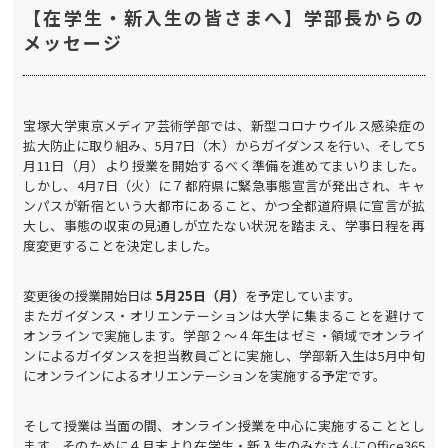
【在学生・新入生の皆さまへ】学部長からの
メッセージ
宝塚大学東京メディア芸術学部では、新型コロナウイルス感染症の
拡大防止に取り組み、5月7日（木）からガイダンスを行い、そして5
月11日（月）より授業を開始するべく準備を進めてまいりました。
しかし、4月7日（火）に７都府県に緊急事態宣言が発出され、キャ
ンパスが新宿という大都市にあること、かつ全都道府県に宣言が拡
大し、事態の収束の見通しが立たない状況を踏まえ、学事日程を再
度変更することを決定しました。
変更後の授業開始日は
5月25日（
月）
を予定しています。
またガイダンス・オリエンテーションは大学に集まることを避けて
オンラインで実施します。学部２～４年生はゼミ・領域でオンライ
ンによるガイダンスを担当教員ごとに実施し、学部新入生は5月中旬
にオンラインによるオリエンテーションを実施する予定です。
そして授業は当面の間、オンライン授業を中心に実施することとし
ます。そのために４月末より在学生・新入生のみなさんにOffice365