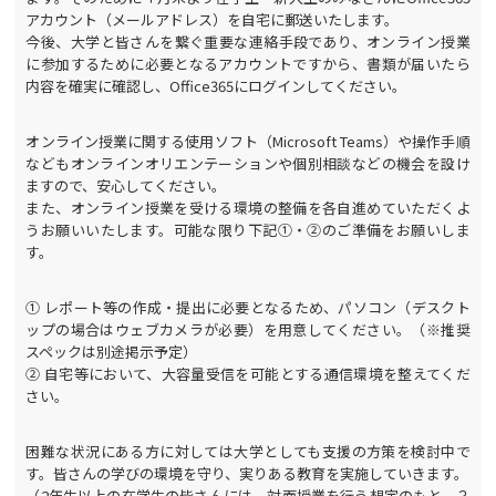
アカウント（メールアドレス）を自宅に郵送いたします。
今後、大学と皆さんを繋ぐ重要な連絡手段であり、オンライン授業
に参加するために必要となるアカウントですから、書類が届いたら
内容を確実に確認し、Office365にログインしてください。
オンライン授業に関する使用ソフト（Microsoft Teams）や操作手順
などもオンラインオリエンテーションや個別相談などの機会を設け
ますので、安心してください。
また、オンライン授業を受ける環境の整備を各自進めていただくよ
うお願いいたします。可能な限り下記①・②のご準備をお願いしま
す。
① レポート等の作成・提出に必要となるため、パソコン（デスクト
ップの場合はウェブカメラが必要）を用意してください。（※推奨
スペックは別途掲示予定）
② 自宅等において、大容量受信を可能とする通信環境を整えてくだ
さい。
困難な状況にある方に対しては大学としても支援の方策を検討中で
す。皆さんの学びの環境を守り、実りある教育を実施していきます。
（2年生以上の在学生の皆さんには、対面授業を行う想定のもと、３