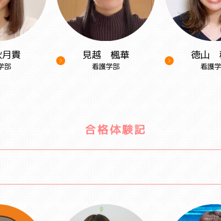
秋月貴
見越 楓華
徳山 
学部
看護学部
看護学
合格体験記