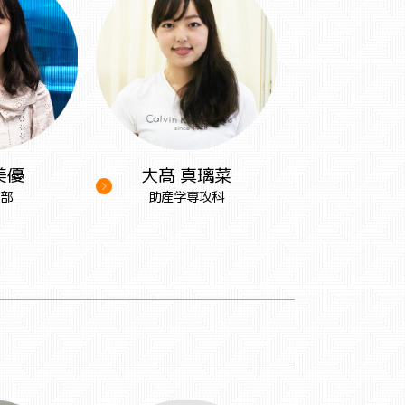
美優
大髙 真璃菜
部
助産学専攻科