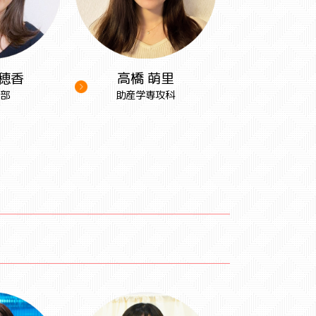
穂香
高橋 萌里
部
助産学専攻科