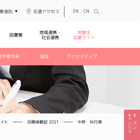
EN
CN
象者別
交通アクセス
地域連携・
受験生
図書館
社会連携
応援サイト
産学専攻科
施設
アクセスマップ
キャンパス
オープン
サイト
合格体験記 2021
中野 秋月貴