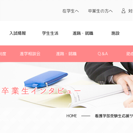
在学生へ
卒業生の方へ
対
入試情報
学生生活
進路・就職
施設
制度
進学相談会
進路・就職
Q＆A
助
HOME
看護学部受験生応援