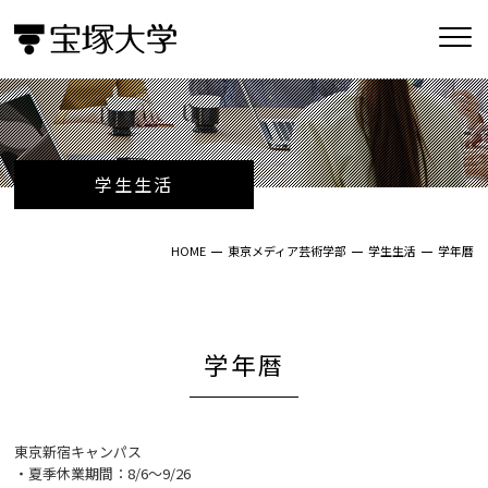
学生生活
HOME
東京メディア芸術学部
学生生活
学年暦
学年暦
東京新宿キャンパス
・夏季休業期間：8/6～9/26