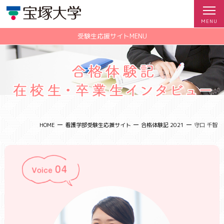
受験生応援サイトMENU
">
HOME
看護学部受験生応援サイト
合格体験記 2021
守口 千智