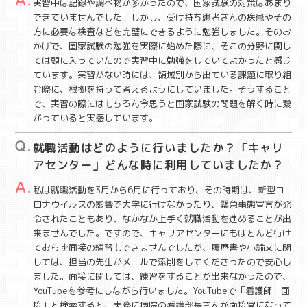
実習中は記録や調べ物が多かったので、国家試験の対策はあまり
できていませんでした。しかし、受け持ち患者さんの疾患やその
方に必要な検査などを完璧にできるように勉強しました。そのお
かげで、国家試験の勉強を実際に始めた際に、そこの分野に関し
ては頭に入っていたので実習中に勉強をしていてよかったと感じ
ています。実習がない時には、領域別から出ている課題に取り組
む際に、根拠を持って考えるようにしていました。そうすること
で、実習の際にはもちろん今思うと国家試験の問題を解く時に繋
がっていると実感しています。
就職活動はどのように行いましたか？「キャリ
アセンター」どんな時に利用していましたか？
私は就職活動を3月から6月に行っており、その時期は、新型コ
ロナウイルスの影響で大学に行けなかったり、緊急事態宣言が発
令されたこともあり、なかなか上手く就職活動を進めることが出
来ませんでした。ですので、キャリアセンターにもほとんど行け
ておらず面接の練習もできませんでしたが、履歴書や小論文に関
しては、担当の先生がメールで添削をしてくださったので安心し
ました。面接に関しては、練習をすることが出来なかったので、
YouTubeを参考にしながら行いました。YouTubeで「看護師 面
接」と検索すると、実際に病院の看護部長さんが面接官になって