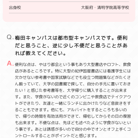
出身校
大阪府・清明学院高等学校
梅田キャンパスは都市型キャンパスです。便利
だと思うこと、逆に少し不便だと思うことがあ
れば教えてください。
便利な点は、やはり都会という事もあり大型書店やロフト、飲食
店があるところです。特に大型の紀伊国屋書店には看護学生には
欠かせない参考書や国家試験などでも役立つ問題集などがたくさ
ん揃っていて、大学の図書館で探して、自分の手元に置いておき
たい！と感じた参考書等を、大学帰りに購入することが出来ま
す。また、学食がないので近くのコンビニや飲食店でテイクアウ
トができたり、友達と一緒にランチに出かけたりなど息抜きをす
ることもできます。他にも、アルバイトをするところも多いの
で、帰りの時間を有効活用ができて、帰宅してからその日の復習
も出来ます。不便な点は、先ほども述べたように学食がないとい
う事です。あとは誘惑が多いので自分の中でオンとオフ上手くコ
ントロールすることがポイントだと感じます。