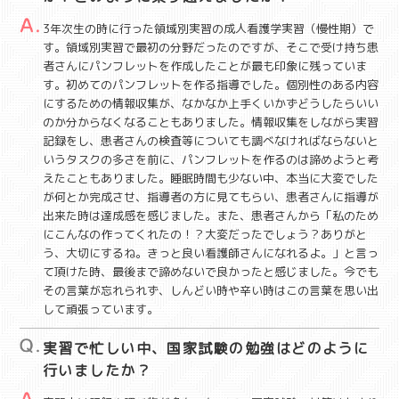
3年次生の時に行った領域別実習の成人看護学実習（慢性期）で
す。領域別実習で最初の分野だったのですが、そこで受け持ち患
者さんにパンフレットを作成したことが最も印象に残っていま
す。初めてのパンフレットを作る指導でした。個別性のある内容
にするための情報収集が、なかなか上手くいかずどうしたらいい
のか分からなくなることもありました。情報収集をしながら実習
記録をし、患者さんの検査等についても調べなければならないと
いうタスクの多さを前に、パンフレットを作るのは諦めようと考
えたこともありました。睡眠時間も少ない中、本当に大変でした
が何とか完成させ、指導者の方に見てもらい、患者さんに指導が
出来た時は達成感を感じました。また、患者さんから「私のため
にこんなの作ってくれたの！？大変だったでしょう？ありがと
う、大切にするね。きっと良い看護師さんになれるよ。」と言っ
て頂けた時、最後まで諦めないで良かったと感じました。今でも
その言葉が忘れられず、しんどい時や辛い時はこの言葉を思い出
して頑張っています。
実習で忙しい中、国家試験の勉強はどのように
行いましたか？