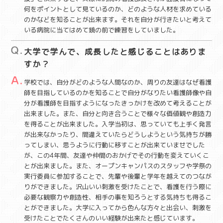
何をポイントとして見ているのか、どのような人材を求めている
のかなどを知ることが出来ます。それを自分が行きたいと考えて
いる病院に当てはめて鏡の前で練習をしていました。
大学で学んで、成長したと感じることはありま
すか？
学校では、自分がどのような人間なのか、周りの友達はなぜ看護
師を目指しているのかを知ることで自分がなりたい看護師像や自
分が看護師を目指すようになったきっかけを改めて考えることが
出来ました。また、自分と向き合うことで様々な価値観や創造力
を得ることが出来ました。入学当初は、思っていても上手く発言
が出来なかったり、間違えていたらどうしようという気持ちが勝
ってしまい、思うように行動に移すことが出来ていませでした
が、この4年間、友達や仲間のおかげでその行動を変えていくこ
とが出来ました。また、オープンキャンパスのスタッフや学祭の
実行委員に参加することで、先輩や後輩と学年を越えてのつなが
りができました。沢山いい刺激を受けたことで、看護を行う際に
必要な観察力や創造性、相手の事を知ろうとする気持ちも得るこ
とができました。大学に入ってから色んな方々と出会い、刺激を
受けたことでたくさんのいい経験が出来たと感じています。