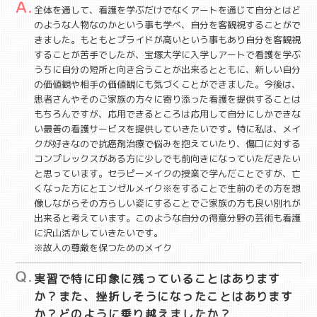
全体を通して、看護を学ぶだけでなくアートを通じて自分とはど
のような人物なのかという事も学べ、自分を客観視することがで
きました。もともとプライドが高いという事もあり自分を客観視
することが苦手でしたが、宝塚大学に入学しアートで看護を学ぶ
うちに自分の短所と向き合うことが出来るとともに、新しい自分
の価値観や相手の価値観にも気づくことができました。今後は、
患者さんやそのご家族の方々に寄り添った看護を提供することは
もちろんですが、応用できるところは応用して自分にしかできな
い最善の看護サービスを提供していきたいです。特に私は、メイ
クが好きなので抗癌剤治療で悩みを抱えていたり、傷口に対する
コンプレックスがある方に少しでも前向きになっていただきたい
と思っています。セラピーメイクの授業で学んだことですが、亡
くなった方にとエンゼルメイク※をすることで生前のその方を想
像しながらその方らしい姿にすることでご家族の方も良い別れが
出来ると考えています。このような自分の得意分野の芸術も看護
に沢山活かしていきたいです。
※故人の尊厳を保つためのメイク
実習で特に印象に残っていることはあります
か？また、挫折しそうになったことはあります
か？どのように乗り越えましたか？