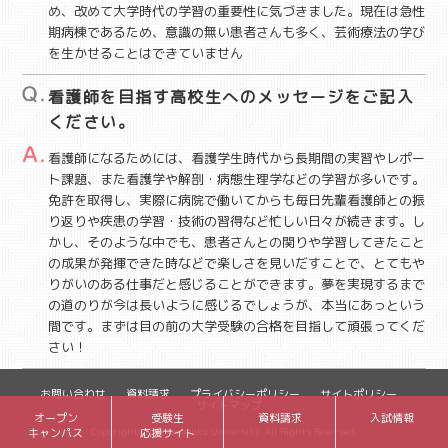
め、改めて大学時代の学習の重要性に気づきました。現在は急性
期病棟であるため、意識の無い患者さんも多く、芸術療法の学び
を生かせることはできていません
看護師を目指す高校生へのメッセージをご記入
ください。
看護師になるためには、看護学生時代から長期間の実習やレポー
ト課題、また看護学や解剖・病態生理学などの学習が多いです。
免許を取得し、実際に病院で働いてからも毎日先輩看護師との振
り返りや疾患の学習・技術の習得など忙しい日々が続きます。し
かし、そのような中でも、患者さんとの関りや学習してきたこと
の成果が発揮できた時などで楽しさを見いだすことで、とてもや
りがいのある仕事だと感じることができます。夢を実現するまで
の道のりが今は長いように感じるでしょうが、本当にあっという
間です。まずは目の前の大学受験の合格を目指して頑張ってくだ
さい！
お問い合わせ
資料請求
プライバシーポリシー
サイトポリシー
サイトマップ
オープン
受験生
資料請求
入試情報
Copyrights ©Takarazuka University. All Rights Reserved.
キャンパス
応援サイト