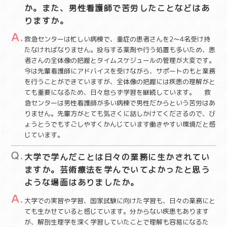
か。また、男性看護師で苦労したことなどはあ
りますか。
救急センターは忙しい病棟で、重症の患者さんを2～4名受け持
たなければなりません。投与する薬剤や行う処置も多いため、患
者さんの全体像の把握とタイムスケジュールの管理が大変です。
今は先輩看護師にアドバイスを受けながら、サポートのもと業務
を行うことができていますが、全体像の把握には疾患の理解がと
ても重要になるため、日々怠らず学習を継続しています。 救
急センターは男性看護師が多い病棟で男性だからという苦労はあ
りません。先輩方がとても気さくに話しかけてくださるので、び
ょうとうでもすごしやすくかんじています働きやすい環境だと感
じています。
大学で学んだことは日々の業務に生かされてい
ますか。芸術療法を学んでいてよかったと思う
ような場面はありましたか。
大学での実習や学習、国家試験に向けた学習も、日々の業務にと
ても生かせていると感じています。分からない疾患もあります
が、解剖生理学を深く学習していたことで理解も容易になるた