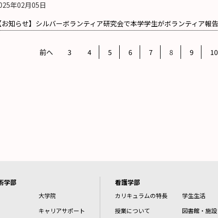
025年02月05日
【お知らせ】シルバーボランティア研究会で本学学生がボランティア報
前へ
3
4
5
6
7
8
9
10
術学部
看護学部
大学院
カリキュラムの特長
学生生活
キャリアサポート
授業について
図書館・施設