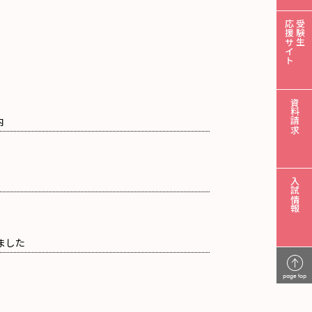
応援サイト
受験生
資料請求
内
入試情報
しました
page top