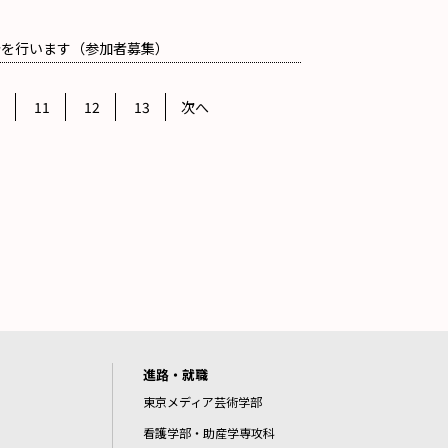
告を行います（参加者募集）
11
12
13
次へ
進路・就職
東京メディア芸術学部
看護学部・助産学専攻科