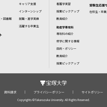
キャリア支援
看護学実習
受験生応援
インターンシップ
授業ピックアップ
在校生・卒業
設・図書館
就職・進学実績
教員紹介
活躍する卒業生
助産学専攻科
専攻科の紹介
ト
修学に関する情報
目的・ポリシー
教員紹介
授業ピックアップ
資料請求
プライバシーポリシー
サイトポリシー
Copyrights ©Takarazuka University. All Rights Reserved.