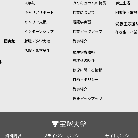
大学院
カリキュラムの特長
学生生活
キャリアサポート
授業について
図書館・施設
キャリア支援
看護学実習
受験生応援
インターンシップ
授業ピックアップ
在校生・卒業
設・図書館
就職・進学実績
教員紹介
活躍する卒業生
助産学専攻科
専攻科の紹介
ト
修学に関する情報
目的・ポリシー
教員紹介
授業ピックアップ
資料請求
プライバシーポリシー
サイトポリシー