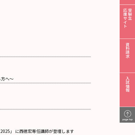
応援サイト
受験生
資料請求
る方へ～
入試情報
page top
2025」 に西徳宏専任講師が登壇します