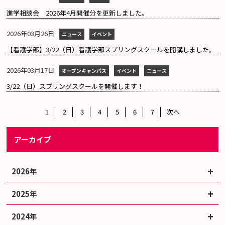
進学相談会 2026年4月開催分を更新しました。
2026年03月26日
ニュース
イベント
【看護学部】3/22（日）看護学部スプリングスクールを開講しました。
2026年03月17日
オープンキャンパス
イベント
ニュース
3/22（日）スプリングスクールを開催します！
1
2
3
4
5
6
7
次へ
アーカイブ
2026年
2025年
2024年