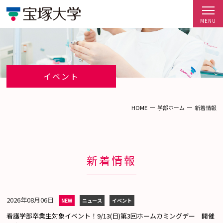
イベント
HOME
学部ホーム
新着情報
新着情報
2026年08月06日
NEW
ニュース
イベント
看護学部卒業生対象イベント！9/13(日)第3回ホームカミングデー 開催