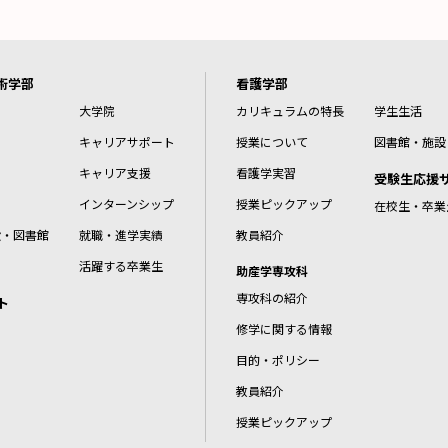
術学部
看護学部
大学院
カリキュラムの特長
学生生活
キャリアサポート
授業について
図書館・施設
キャリア支援
看護学実習
受験生応援
インターンシップ
授業ピックアップ
在校生・卒業
設・図書館
就職・進学実績
教員紹介
活躍する卒業生
助産学専攻科
専攻科の紹介
ト
修学に関する情報
目的・ポリシー
教員紹介
授業ピックアップ