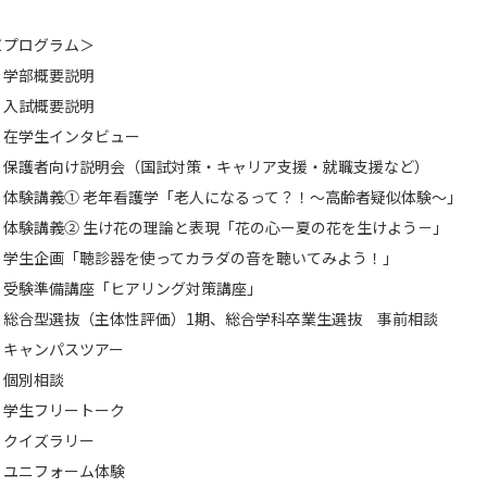
＜プログラム＞
・学部概要説明
・入試概要説明
・在学生インタビュー
・保護者向け説明会（国試対策・キャリア支援・就職支援など）
・体験講義① 老年看護学「老人になるって？！～高齢者疑似体験～」
・体験講義② 生け花の理論と表現「花の心ー夏の花を生けよう－」
・学生企画「聴診器を使ってカラダの音を聴いてみよう！」
・受験準備講座「ヒアリング対策講座」
・総合型選抜（主体性評価）1期、総合学科卒業生選抜 事前相談
・キャンパスツアー
・個別相談
・学生フリートーク
・クイズラリー
・ユニフォーム体験