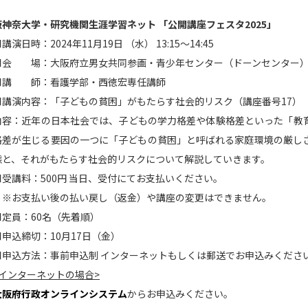
阪神奈大学・研究機関生涯学習ネット 「公開講座フェスタ2025」
講演日時：2024年11月19日 （水） 13:15～14:45
■会 場：大阪府立男女共同参画・青少年センター（ドーンセンター
■講 師：看護学部・西徳宏専任講師
■講演内容：「子どもの貧困」がもたらす社会的リスク（講座番号17）
内容：近年の日本社会では、子どもの学力格差や体験格差といった「教
格差が生じる要因の一つに「子どもの貧困」と呼ばれる家庭環境の厳し
態と、それがもたらす社会的リスクについて解説していきます。
■受講料：500円 当日、受付にてお支払いください。
※お支払い後の払い戻し（返金）や講座の変更はできません。
■定員：60名（先着順）
■申込締切：10月17日（金）
■申込方法：事前申込制 インターネットもしくは郵送でお申込みくださ
<インターネットの場合>
大阪府行政オンラインシステム
からお申込みください。