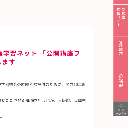
応援サイト
受験生
資料請求
涯学習ネット 「公開講座フ
します
入試情報
学習機会の継続的な提供のために、平成10年度
壇いただき特別講演を行うほか、大阪府、兵庫県
page top
す。