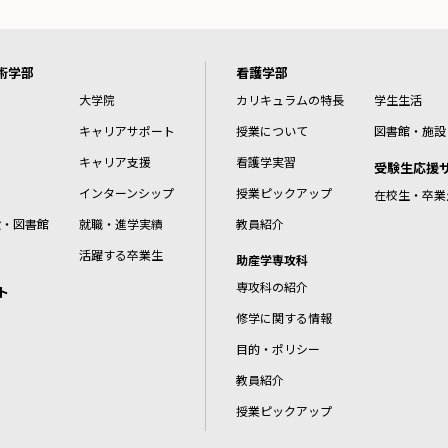
術学部
看護学部
大学院
カリキュラムの特長
学生生活
キャリアサポート
授業について
図書館・施設
キャリア支援
看護学実習
受験生応援
インターンシップ
授業ピックアップ
在校生・卒業
設・図書館
就職・進学実績
教員紹介
活躍する卒業生
助産学専攻科
専攻科の紹介
ト
修学に関する情報
目的・ポリシー
教員紹介
授業ピックアップ