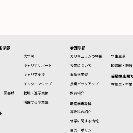
術学部
看護学部
大学院
カリキュラムの特長
学生生活
キャリアサポート
授業について
図書館・施設
キャリア支援
看護学実習
受験生応援
インターンシップ
授業ピックアップ
在校生・卒業
設・図書館
就職・進学実績
教員紹介
活躍する卒業生
助産学専攻科
専攻科の紹介
ト
修学に関する情報
目的・ポリシー