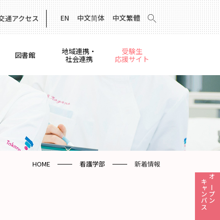
EN
中文简体
中文繁體
交通アクセス
地域連携・
受験生
図書館
社会連携
応援サイト
HOME
看護学部
新着情報
キャンパス
オープン