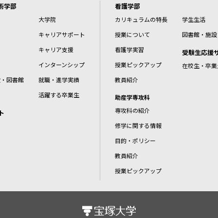
術学部
看護学部
大学院
カリキュラムの特長
学生生活
キャリアサポート
授業について
図書館・施設
キャリア支援
看護学実習
受験生応援
インターンシップ
授業ピックアップ
在校生・卒業
設・図書館
就職・進学実績
教員紹介
活躍する卒業生
助産学専攻科
専攻科の紹介
ト
修学に関する情報
目的・ポリシー
教員紹介
授業ピックアップ