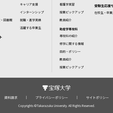
キャリア支援
看護学実習
受験生応援
インターンシップ
授業ピックアップ
在校生・卒業
設・図書館
就職・進学実績
教員紹介
活躍する卒業生
助産学専攻科
専攻科の紹介
ト
修学に関する情報
目的・ポリシー
教員紹介
授業ピックアップ
資料請求
プライバシーポリシー
サイトポリシー
Copyrights ©Takarazuka University. All Rights Reserved.