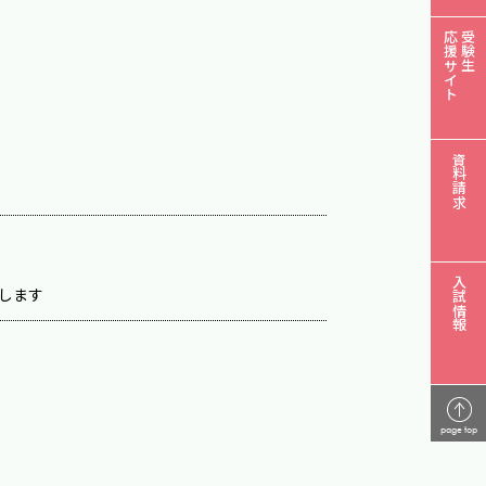
応援サイト
受験生
資料請求
入試情報
します
page top