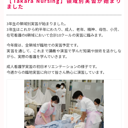
【Takara Nursing】領域別実習が始まり
ました
3年生の領域別実習が始まりました。
3
年生はこれから約半年にわたり、成人、老年、精神、母性、小児、
在宅看護の
6
領域において合計
10
クールの実習に臨みます。
今年度は、全領域が臨地での実習予定です。
実習を通して、これまで講義や演習で学んだ知識や技術を活かしな
がら、実際の看護を学んでいきます。
成人看護学実習の初日オリエンテーションの様子です。
今週からの臨地実習に向けて皆さん熱心に演習しています。