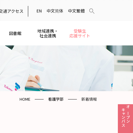
EN
中文简体
中文繁體
交通アクセス
地域連携・
受験生
図書館
社会連携
応援サイト
HOME
看護学部
新着情報
キャンパス
オープン