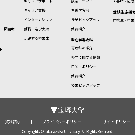
キャリアサポート
授業について
図書館・施設
キャリア支援
看護学実習
受験生応援
インターンシップ
授業ピックアップ
在校生・卒業
設・図書館
就職・進学実績
教員紹介
活躍する卒業生
助産学専攻科
専攻科の紹介
ト
修学に関する情報
目的・ポリシー
教員紹介
授業ピックアップ
資料請求
プライバシーポリシー
サイトポリシー
Copyrights ©Takarazuka University. All Rights Reserved.