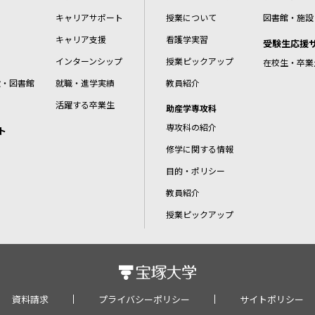
キャリアサポート
授業について
図書館・施設
キャリア支援
看護学実習
受験生応援
インターンシップ
授業ピックアップ
在校生・卒業
設・図書館
就職・進学実績
教員紹介
活躍する卒業生
助産学専攻科
専攻科の紹介
ト
修学に関する情報
目的・ポリシー
教員紹介
授業ピックアップ
資料請求
プライバシーポリシー
サイトポリシー