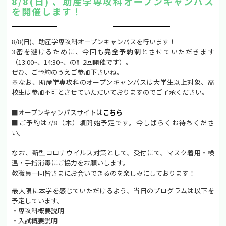
8/8(日) 、助産学専攻科オープンキャンパス
を開催します！
8/8(日)、助産学専攻科オープンキャンパスを行います！
3密を避けるために、今回も
完全予約制
とさせていただきます
（13:00~、14:30~、の計2回開催です）。
ぜひ、ご予約のうえご参加下さいね。
※なお、助産学専攻科のオープンキャンパスは大学生以上対象、高
校生は参加不可とさせていただいておりますのでご了承ください。
■オープンキャンパスサイトは
こちら
■ご予約は7/8（木）頃開始予定です。今しばらくお待ちくださ
い。
なお、新型コロナウイルス対策として、受付にて、マスク着用・検
温・手指消毒にご協力をお願いします。
教職員一同皆さまにお会いできるのを楽しみにしております！
最大限に本学を感じていただけるよう、当日のプログラムは以下を
予定しています。
・専攻科概要説明
・入試概要説明