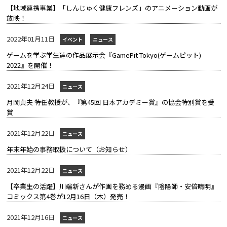
【地域連携事業】「しんじゅく健康フレンズ」のアニメーション動画が
放映！
2022年01月11日
イベント
ニュース
ゲームを学ぶ学生達の作品展示会『GamePit Tokyo(ゲームピット)
2022』を開催！
2021年12月24日
ニュース
月岡貞夫 特任教授が、『第45回 日本アカデミー賞』の協会特別賞を受
賞
2021年12月22日
ニュース
年末年始の事務取扱について（お知らせ）
2021年12月22日
ニュース
【卒業生の活躍】川端新さんが作画を務める漫画『陰陽師・安倍晴明』
コミックス第4巻が12月16日（木）発売！
2021年12月16日
ニュース