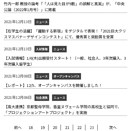
竹内一郎 教授の論考『「人は見た目が9割」の誤解と真実』が、「中央
公論（2022年1月号）」に掲載
2021年12月13日
ニュース
【在学生の活躍】「躍動する新宿」をデジタルで表現！「2021巨大クリ
スマスバナーデザインコンテスト」にて、優秀賞と奨励賞を受賞
2021年12月13日
入試情報
ニュース
【入試情報】1/6(木)出願受付スタート！（一般、社会人、3年次編入、3
年次編入留学生）
2021年12月08日
ニュース
オープンキャンパス
【レポート】12/5、オープンキャンパスを開催しました！
2021年12月06日
社会連携
ニュース
【高大連携】京都聖母学院、香里ヌヴェール学院の高校生と協同で、
「プロジェクションアートプロジェクト」を実施
前へ
18
19
20
21
22
23
次へ